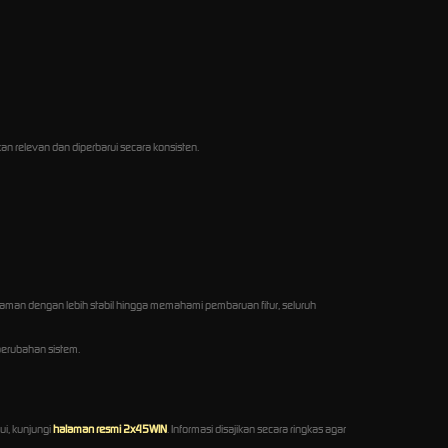
n relevan dan diperbarui secara konsisten.
man dengan lebih stabil hingga memahami pembaruan fitur, seluruh
perubahan sistem.
i, kunjungi
halaman resmi 2x45WIN
. Informasi disajikan secara ringkas agar