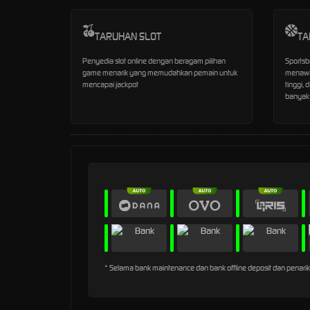
TARUHAN SLOT
TA
Penyedia slot online dengan beragam pilihan
Sportsb
game menarik yang memudahkan pemain untuk
menawar
mencapai jackpot
tinggi,
banyak 
* Selama bank maintenance dan bank offline deposit dan penarik