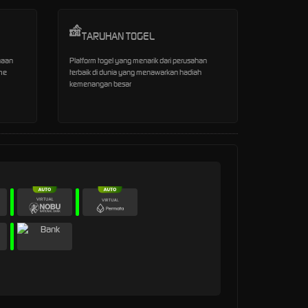
TARUHAN TOGEL
haan
Platform togel yang menarik dari perusahan
ame
terbaik di dunia yang menawarkan hadiah
kemenangan besar