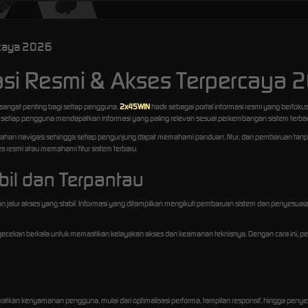
rcaya 2026
asi Resmi & Akses Terpercaya 
a sangat penting bagi setiap pengguna.
2x45WIN
hadir sebagai portal informasi resmi yang berf
 setiap pengguna mendapatkan informasi yang paling relevan sesuai perkembangan sistem terbar
ahan navigasi sehingga setiap pengunjung dapat memahami panduan, fitur, dan pembaruan tanp
 resmi atau memahami fitur sistem terbaru.
bil dan Terpantau
jalur akses yang stabil. Informasi yang ditampilkan mengikuti pembaruan sistem dan penyesu
ngecekan berkala untuk memastikan kelayakan akses dan keamanan teknisnya. Dengan cara ini, peng
 kenyamanan pengguna, mulai dari optimalisasi performa, tampilan responsif, hingga penyesu