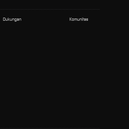
Dukungan
Komunitas