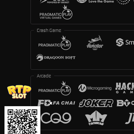
Crash Game
Arcade