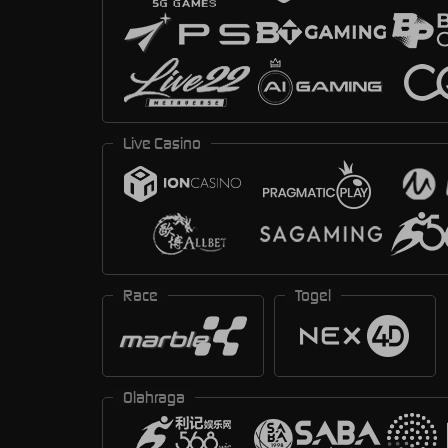
Live Casino
Race
Togel
Olahraga