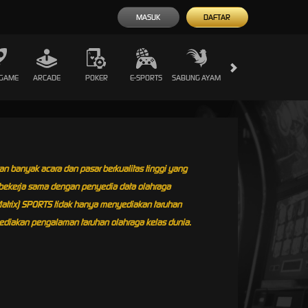
MASUK
DAFTAR
 GAME
ARCADE
POKER
E-SPORTS
SABUNG AYAM
PROMOSI
banyak acara dan pasar berkualitas tinggi yang
 bekerja sama dengan penyedia data olahraga
Matrix) SPORTS tidak hanya menyediakan taruhan
nyediakan pengalaman taruhan olahraga kelas dunia.