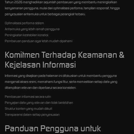
Tahun 2026 menghadirkan sejumlah pembaruan yang membantu meningkatkan
kenyamanan pengguna, mulai dari optimalisasi performa, tampilan responsif, hingga
penyesuaian antarmuka untuk berbagai perangkat terbaru.
Optimalisasi performa sistem
Antarmuka yang lebih ramah pengguna
Peningkatan kestabilan koneksi
Pembaruan panduan agar lebih mudah dipahami
Komitmen Terhadap Keamanan &
Kejelasan Informasi
Informasi yang disajikan pada halaman ini difokuskan untuk membantu pengguna
mengenali akses resmi, memahami fungsi fitur, serta memastikan setiap data yang
ditampilkan relevan dan diperbarui secara konsisten.
Pembaruan informasi secara rutin
Penyajian data yang relevan dan tidak berlebihan
Struktur konten yang mudah diikuti
Transparansi dalam setiap penyesuaian
Panduan Pengguna untuk