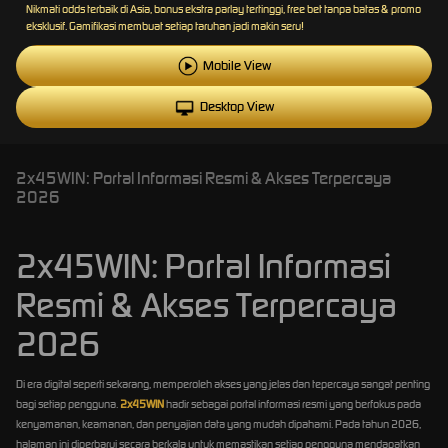
Nikmati odds terbaik di Asia, bonus ekstra parlay tertinggi, free bet tanpa batas & promo
eksklusif. Gamifikasi membuat setiap taruhan jadi makin seru!
Mobile View
Desktop View
2x45WIN: Portal Informasi Resmi & Akses Terpercaya
2026
2x45WIN: Portal Informasi
Resmi & Akses Terpercaya
2026
Di era digital seperti sekarang, memperoleh akses yang jelas dan tepercaya sangat penting
bagi setiap pengguna.
2x45WIN
hadir sebagai portal informasi resmi yang berfokus pada
kenyamanan, keamanan, dan penyajian data yang mudah dipahami. Pada tahun 2026,
halaman ini diperbarui secara berkala untuk memastikan setiap pengguna mendapatkan