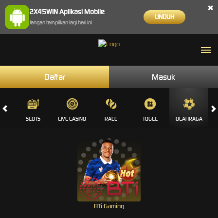
×
2X45WIN Aplikasi Mobile
UNDUH
Jangan tampilkan lagi hari ini
Daftar
Masuk
MES
SLOTS
LIVE CASINO
RACE
TOGEL
OLAHRAGA
C
BTi Gaming