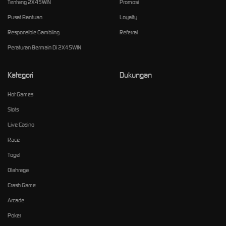
Tentang 2X45WIN
Promosi
Pusat Bantuan
Loyalty
Responsible Gambling
Referral
Peraturan Bermain Di 2X45WIN
Kategori
Dukungan
Hot Games
Slots
Live Casino
Race
Togel
Olahraga
Crash Game
Arcade
Poker