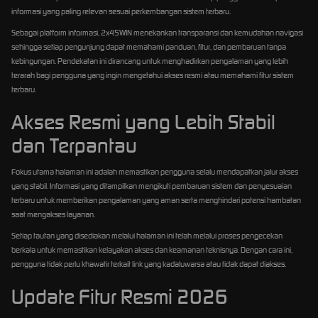
informasi yang paling relevan sesuai perkembangan sistem terbaru.
Sebagai platform informasi, 2x45WIN menekankan transparansi dan kemudahan navigasi
sehingga setiap pengunjung dapat memahami panduan, fitur, dan pembaruan tanpa
kebingungan. Pendekatan ini dirancang untuk menghadirkan pengalaman yang lebih
terarah bagi pengguna yang ingin mengetahui akses resmi atau memahami fitur sistem
terbaru.
Akses Resmi yang Lebih Stabil
dan Terpantau
Fokus utama halaman ini adalah memastikan pengguna selalu mendapatkan jalur akses
yang stabil. Informasi yang ditampilkan mengikuti pembaruan sistem dan penyesuaian
terbaru untuk memberikan pengalaman yang aman serta menghindari potensi hambatan
saat mengakses layanan.
Setiap tautan yang disediakan melalui halaman ini telah melalui proses pengecekan
berkala untuk memastikan kelayakan akses dan keamanan teknisnya. Dengan cara ini,
pengguna tidak perlu khawatir terkait link yang kadaluwarsa atau tidak dapat diakses.
Update Fitur Resmi 2026