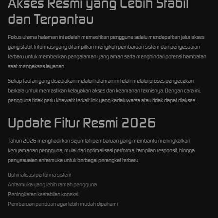
Akses Resmi yang Lebih Stabil
dan Terpantau
Fokus utama halaman ini adalah memastikan pengguna selalu mendapatkan jalur akses
yang stabil. Informasi yang ditampilkan mengikuti pembaruan sistem dan penyesuaian
terbaru untuk memberikan pengalaman yang aman serta menghindari potensi hambatan
saat mengakses layanan.
Setiap tautan yang disediakan melalui halaman ini telah melalui proses pengecekan
berkala untuk memastikan kelayakan akses dan keamanan teknisnya. Dengan cara ini,
pengguna tidak perlu khawatir terkait link yang kadaluwarsa atau tidak dapat diakses.
Update Fitur Resmi 2026
Tahun 2026 menghadirkan sejumlah pembaruan yang membantu meningkatkan
kenyamanan pengguna, mulai dari optimalisasi performa, tampilan responsif, hingga
penyesuaian antarmuka untuk berbagai perangkat terbaru.
Optimalisasi performa sistem
Antarmuka yang lebih ramah pengguna
Peningkatan kestabilan koneksi
Pembaruan panduan agar lebih mudah dipahami