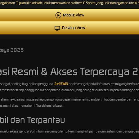
alaman. Tujuan kita adalah untuk menawarkan platform E-Sports yang unik dan nyaman untuk semu
Mobile View
Desktop View
ercaya 2026
asi Resmi & Akses Terpercaya 
a sangat penting bagi setiap pengguna.
2x45WIN
hadir sebagai portal informasi resmi yang berf
memastikan setiap pengguna mendapatkan informasi yang paling relevan sesuai perkembangan sis
ahan navigasi sehingga setiap pengunjung dapat memahami panduan, fitur, dan pembaruan tanp
 resmi atau memahami fitur sistem terbaru.
bil dan Terpantau
 jalur akses yang stabil. Informasi yang ditampilkan mengikuti pembaruan sistem dan penyesu