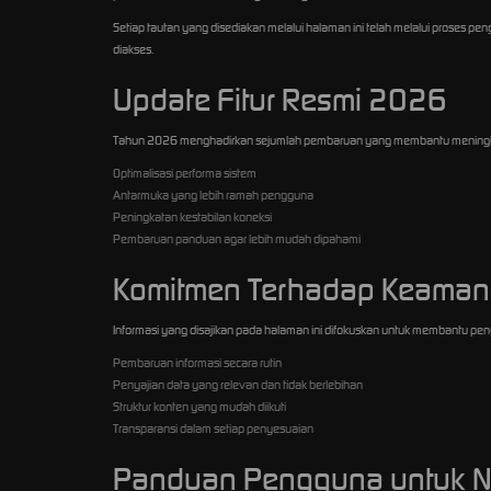
Setiap tautan yang disediakan melalui halaman ini telah melalui proses pe
diakses.
Update Fitur Resmi 2026
Tahun 2026 menghadirkan sejumlah pembaruan yang membantu meningkatkan
Optimalisasi performa sistem
Antarmuka yang lebih ramah pengguna
Peningkatan kestabilan koneksi
Pembaruan panduan agar lebih mudah dipahami
Komitmen Terhadap Keamana
Informasi yang disajikan pada halaman ini difokuskan untuk membantu peng
Pembaruan informasi secara rutin
Penyajian data yang relevan dan tidak berlebihan
Struktur konten yang mudah diikuti
Transparansi dalam setiap penyesuaian
Panduan Pengguna untuk N