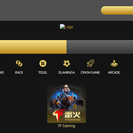
INO
RACE
TOGEL
OLAHRAGA
CRASH GAME
ARCADE
TF Gaming