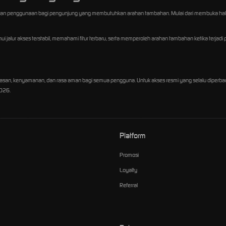
nduan penggunaan bagi pengunjung yang membutuhkan arahan tambahan. Mulai dari membuka hala
jalur akses terstabil, memahami fitur terbaru, serta memperoleh arahan tambahan ketika terjadi
asan, kenyamanan, dan rasa aman bagi semua pengguna. Untuk akses resmi yang selalu diperbar
2026.
Platform
Promosi
Loyalty
Referral