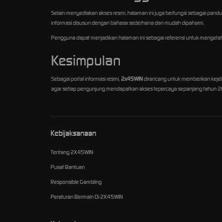
Selain menyediakan akses resmi, halaman ini juga berfungsi sebagai pa
informasi disusun dengan bahasa sederhana dan mudah dipahami.
Pengguna dapat menjadikan halaman ini sebagai referensi untuk mengetahui 
Kesimpulan
Sebagai portal informasi resmi,
2x45WIN
dirancang untuk memberikan kejel
agar setiap pengunjung mendapatkan akses tepercaya sepanjang tahun 
Kebijaksanaan
Tentang 2X45WIN
Pusat Bantuan
Responsible Gambling
Peraturan Bermain Di 2X45WIN