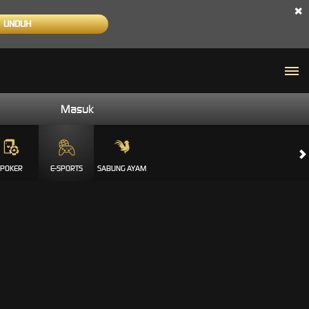
×
UNDUH
Masuk
POKER
E-SPORTS
SABUNG AYAM