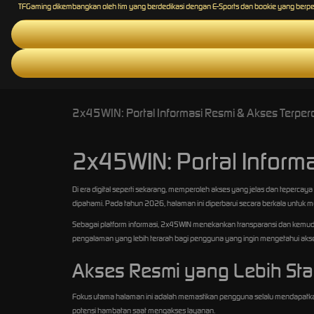
TFGaming dikembangkan oleh tim yang berdedikasi dengan E-Sports dan bookie yang berpeng
2x45WIN: Portal Informasi Resmi & Akses Terp
2x45WIN: Portal Inform
Di era digital seperti sekarang, memperoleh akses yang jelas dan tepercay
dipahami. Pada tahun 2026, halaman ini diperbarui secara berkala untuk 
Sebagai platform informasi, 2x45WIN menekankan transparansi dan kemud
pengalaman yang lebih terarah bagi pengguna yang ingin mengetahui akses
Akses Resmi yang Lebih Sta
Fokus utama halaman ini adalah memastikan pengguna selalu mendapatkan
potensi hambatan saat mengakses layanan.