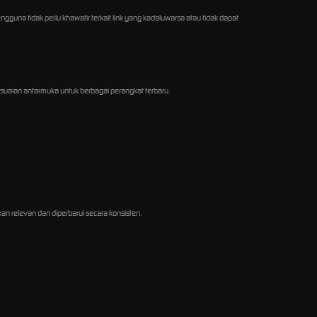
guna tidak perlu khawatir terkait link yang kadaluwarsa atau tidak dapat
uaian antarmuka untuk berbagai perangkat terbaru.
an relevan dan diperbarui secara konsisten.