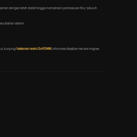
man dengan lebih stabil hingga memahami pembaruan fitur, seluruh
 perubahan sistem.
ui, kunjungi
halaman resmi 2x45WIN
. Informasi disajikan secara ringkas