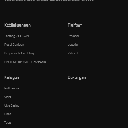
Kebijaksanaan
Platform
Tentang 2X45WIN
Promosi
Pusat Bantuan
Loyalty
Responsible Gambling
Referral
Peraturan Bermain Di 2X45WIN
Kategori
Dukungan
Hot Games
Slots
Live Casino
Race
Togel