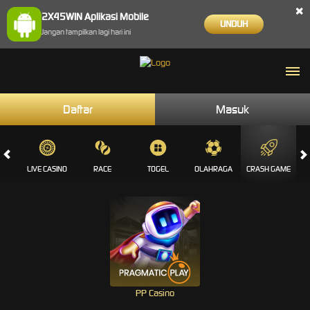
×
2X45WIN Aplikasi Mobile
UNDUH
Jangan tampilkan lagi hari ini
Daftar
Masuk
S
LIVE CASINO
RACE
TOGEL
OLAHRAGA
CRASH GAME
PP Casino