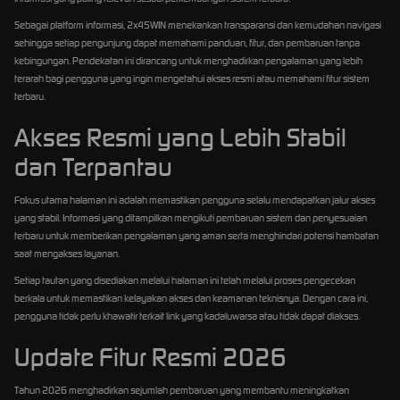
Sebagai platform informasi, 2x45WIN menekankan transparansi dan kemudahan navigasi
sehingga setiap pengunjung dapat memahami panduan, fitur, dan pembaruan tanpa
kebingungan. Pendekatan ini dirancang untuk menghadirkan pengalaman yang lebih
terarah bagi pengguna yang ingin mengetahui akses resmi atau memahami fitur sistem
terbaru.
Akses Resmi yang Lebih Stabil
dan Terpantau
Fokus utama halaman ini adalah memastikan pengguna selalu mendapatkan jalur akses
yang stabil. Informasi yang ditampilkan mengikuti pembaruan sistem dan penyesuaian
terbaru untuk memberikan pengalaman yang aman serta menghindari potensi hambatan
saat mengakses layanan.
Setiap tautan yang disediakan melalui halaman ini telah melalui proses pengecekan
berkala untuk memastikan kelayakan akses dan keamanan teknisnya. Dengan cara ini,
pengguna tidak perlu khawatir terkait link yang kadaluwarsa atau tidak dapat diakses.
Update Fitur Resmi 2026
Tahun 2026 menghadirkan sejumlah pembaruan yang membantu meningkatkan