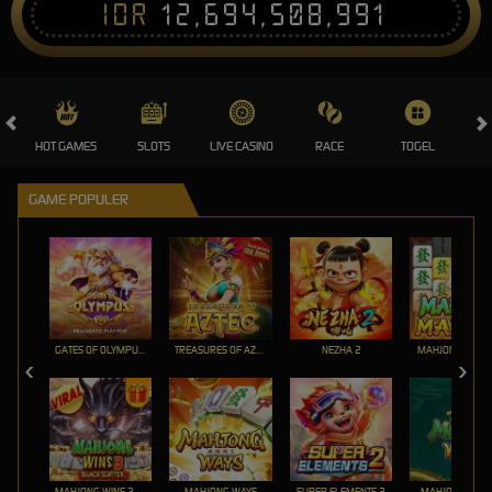
IDR
12,694,508,991
HOT GAMES
SLOTS
LIVE CASINO
RACE
TOGEL
OL
GAME POPULER
GATES OF OLYMPUS POP
TREASURES OF AZTEC
NEZHA 2
MAHJONG MAX
MAHJONG WINS 3 – BLACK SCATTER
MAHJONG WAYS
SUPER ELEMENTS 2
MAHJONG WAYS