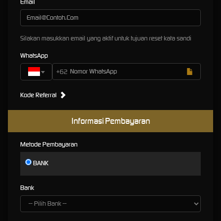
Email
yang stabil. Informasi yang ditampilkan mengikuti pembaruan sistem dan penyesuaian
terbaru untuk memberikan pengalaman yang aman serta menghindari potensi hambatan
saat mengakses layanan.
Silakan masukkan email yang aktif untuk tujuan reset kata sandi
Setiap tautan yang disediakan melalui halaman ini telah melalui proses pengecekan
berkala untuk memastikan kelayakan akses dan keamanan teknisnya. Dengan cara ini,
WhatsApp
pengguna tidak perlu khawatir terkait link yang kadaluwarsa atau tidak dapat diakses.
+62
Update Fitur Resmi 2026
Kode Referral
Tahun 2026 menghadirkan sejumlah pembaruan yang membantu meningkatkan
kenyamanan pengguna, mulai dari optimalisasi performa, tampilan responsif, hingga
penyesuaian antarmuka untuk berbagai perangkat terbaru.
Informasi Pembayaran
Optimalisasi performa sistem
Antarmuka yang lebih ramah pengguna
Metode Pembayaran
Peningkatan kestabilan koneksi
BANK
Pembaruan panduan agar lebih mudah dipahami
Komitmen Terhadap Keamanan &
Bank
Kejelasan Informasi
Informasi yang disajikan pada halaman ini difokuskan untuk membantu pengguna