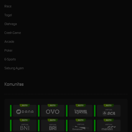
Race
Togel
Olahraga
Crash Game
Arcade
Poker
E-Sports
Sabung Ayam
Komunitas