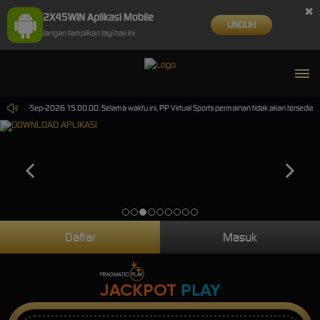
×
2X45WIN Aplikasi Mobile
UNDUH
Jangan tampilkan lagi hari ini
ai 30-Sep-2026 15.00.00. Selama waktu ini, PP Virtual Sports permainan tidak akan tersedia.
Daftar
Masuk
JACKPOT
PLAY