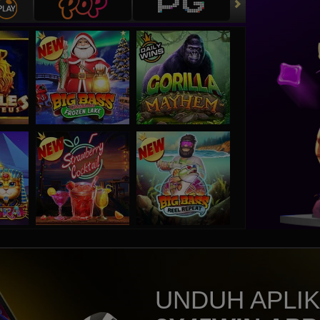
UNDUH APLIK