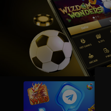
t***p
IDR
663,100.00
Gates of Olympus Super
Scatter
pa****5
IDR
589,080.00
Gates of Olympus Super
Scatter
alli****9
IDR
556,480.00
Fortune of Olympus
ridwan1****0
IDR
445,360.00
Gates of Olympus 1000
g****9
IDR
409,840.00
Gates of Olympus 1000