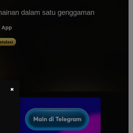
rmainan dalam satu genggaman
 App
stalasi
×