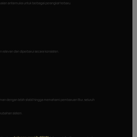
ian antarmuka untuk berbagai perangkat terbaru.
 relevan dan diperbarui secara konsisten.
n dengan lebih stabil hingga memahami pembaruan fitur, seluruh
erubahan sistem.