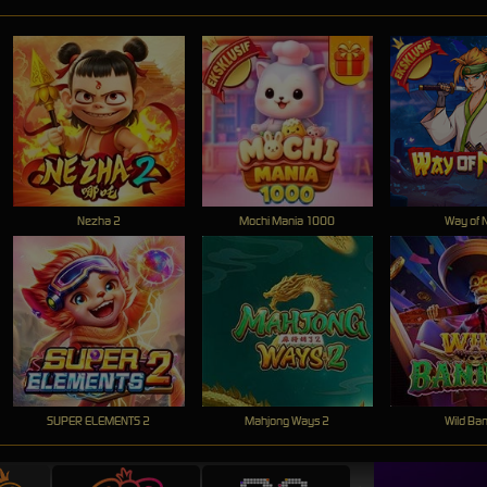
Nezha 2
Mochi Mania 1000
Way of N
SUPER ELEMENTS 2
Mahjong Ways 2
Wild Ban