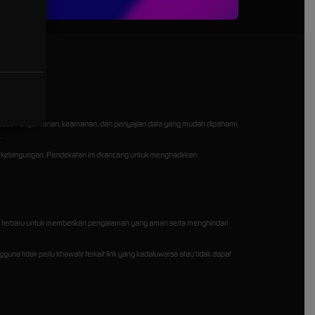
2026
us pada kenyamanan, keamanan, dan penyajian data yang mudah dipahami.
.
 kebingungan. Pendekatan ini dirancang untuk menghadirkan
an terbaru untuk memberikan pengalaman yang aman serta menghindari
na tidak perlu khawatir terkait link yang kadaluwarsa atau tidak dapat