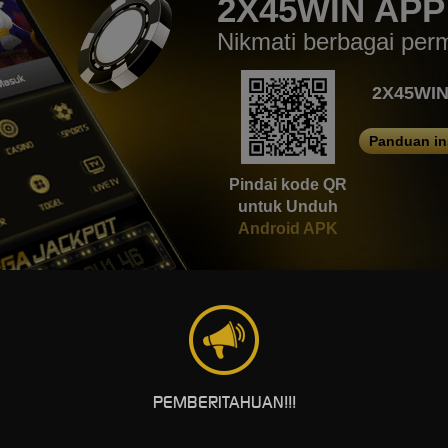
2X45WIN APP
Nikmati berbagai pe
2X45WIN
Panduan in
Pindai kode QR
untuk Unduh
Android APK
PEMBERITAHUAN!!!