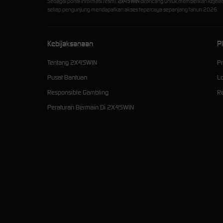
Sebagai portal informasi resmi,
2x45WIN
dirancang untuk memberikan kejelas
setiap pengunjung mendapatkan akses tepercaya sepanjang tahun 2026.
Kebijaksanaan
P
Tentang 2X45WIN
P
Pusat Bantuan
Lo
Responsible Gambling
Re
Peraturan Bermain Di 2X45WIN