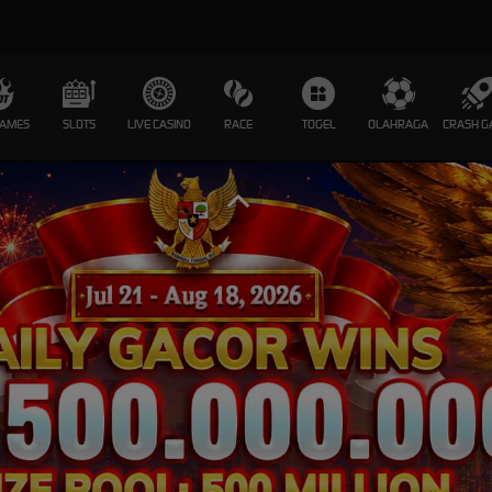
GAMES
SLOTS
LIVE CASINO
RACE
TOGEL
OLAHRAGA
CRASH 