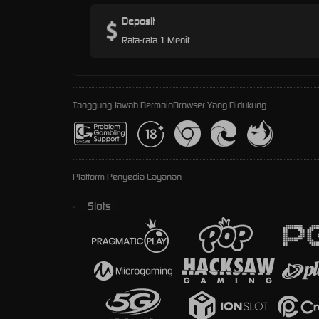
Deposit
Rata-rata 1 Menit
Tanggung Jawab Bermain
Browser Yang Didukung
Platform Penyedia Layanan
Slots