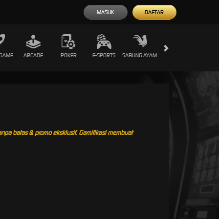
MASUK
DAFTAR
 GAME
ARCADE
POKER
E-SPORTS
SABUNG AYAM
PROMOSI
t tanpa batas & promo eksklusif. Gamifikasi membuat