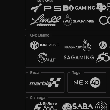
Live Casino
Race
Togel
Olahraga