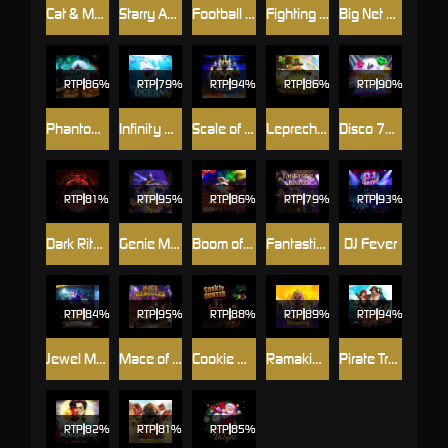
Cat & Mouse
Starry Adventure
Football Fever
Fighting Bull
Big Net Bass
RTP
86%
RTP
79%
RTP
94%
RTP
RTP
Phantom Multiplier
Infinity Ocean
Scale of Heaven: Anubis
Leprechaun’s Fortune
Disco 777 Hold and Win
RTP
81%
RTP
95%
RTP
86%
RTP
79%
RTP
93%
Dark Ritual
Genie Mystery
Boom of Prosperity
Fantastic Beast
DJ Fever
RTP
84%
RTP
95%
RTP
88%
RTP
89%
RTP
94%
Jewel Mastermind
Mace of Hercules
Cookie Hunter
Ramakien Blessing
Pirate Treasure Hunt
RTP
82%
RTP
RTP
85%