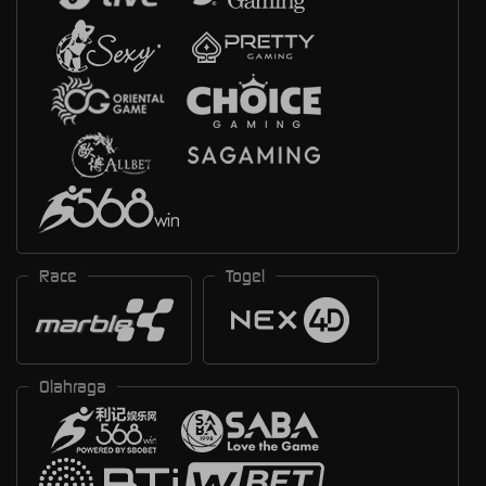
Race
Togel
Olahraga