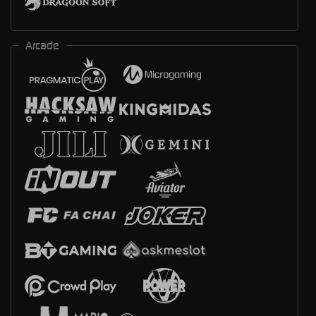
Arcade