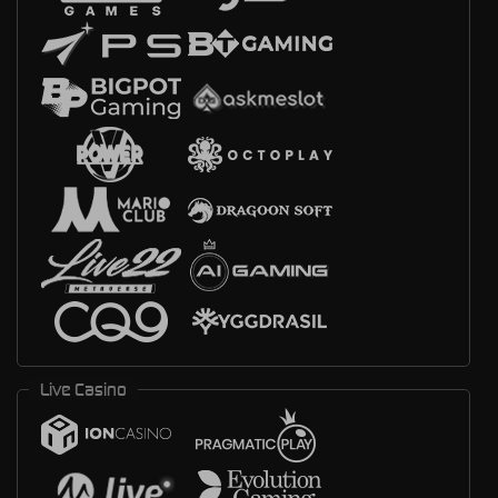
Live Casino