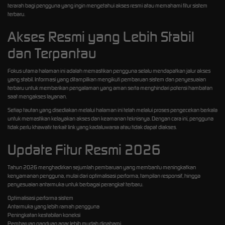
terarah bagi pengguna yang ingin mengetahui akses resmi atau memahami fitur sistem
terbaru.
Akses Resmi yang Lebih Stabil
dan Terpantau
Fokus utama halaman ini adalah memastikan pengguna selalu mendapatkan jalur akses
yang stabil. Informasi yang ditampilkan mengikuti pembaruan sistem dan penyesuaian
terbaru untuk memberikan pengalaman yang aman serta menghindari potensi hambatan
saat mengakses layanan.
Setiap tautan yang disediakan melalui halaman ini telah melalui proses pengecekan berkala
untuk memastikan kelayakan akses dan keamanan teknisnya. Dengan cara ini, pengguna
tidak perlu khawatir terkait link yang kadaluwarsa atau tidak dapat diakses.
Update Fitur Resmi 2026
Tahun 2026 menghadirkan sejumlah pembaruan yang membantu meningkatkan
kenyamanan pengguna, mulai dari optimalisasi performa, tampilan responsif, hingga
penyesuaian antarmuka untuk berbagai perangkat terbaru.
Optimalisasi performa sistem
Antarmuka yang lebih ramah pengguna
Peningkatan kestabilan koneksi
Pembaruan panduan agar lebih mudah dipahami