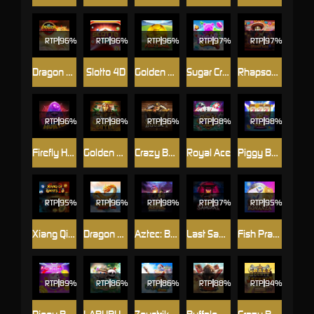
RTP
96%
RTP
96%
RTP
96%
RTP
RTP
97%
Dragon Chi’s Quest
Slotto 4D
Golden Football
Sugar Crush
Rhapsody of Muertos
RTP
96%
RTP
RTP
96%
RTP
RTP
98%
Firefly Hunter
Golden Egypt
Crazy Bounty
Royal Ace
Piggy Bank Gold
RTP
95%
RTP
96%
RTP
98%
RTP
97%
RTP
95%
Xiang Qi Ways 2
Dragon Chi's Quest 2
Aztec: Bonus Hunt
Last Samurai
Fish Prawn Crab Bonanza
RTP
RTP
RTP
RTP
88%
RTP