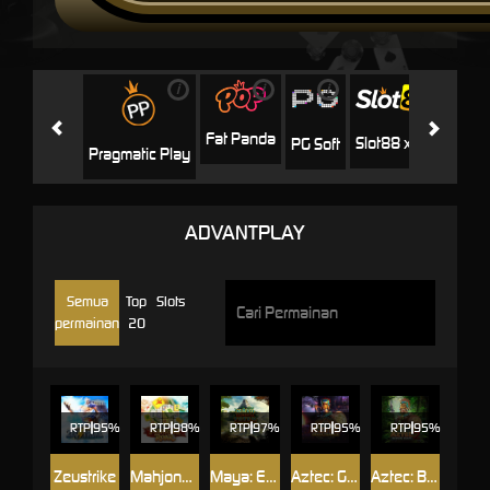
i
i
i
i
i
Facha
Fat Panda
Slot88 x PP
PG Soft
Pragmatic Play
ADVANTPLAY
Semua
Top
Slots
permainan
20
RTP
95%
RTP
RTP
97%
RTP
95%
RTP
95%
Zeustrike
Mahjong Roar
Maya: Elemental Totem
Aztec: Gold Temple
Aztec: Bonus Hunt 2