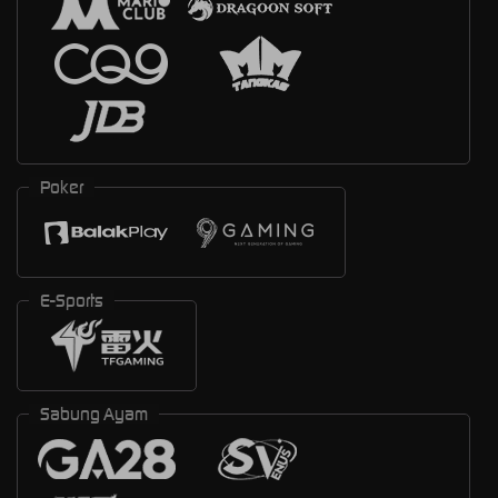
Poker
E-Sports
Sabung Ayam