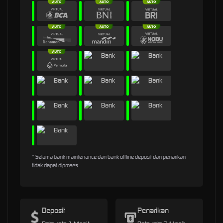
* Selama bank maintenance dan bank offline deposit dan penarikan
tidak dapat diproses
Deposit
Penarikan