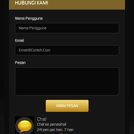
HUBUNGI KAMI
Nama Pengguna
Email
Pesan
Chat
Chat ke penasihat
24 jam per hari, 7 hari