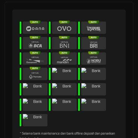
* Selama bank maintenance dan bank offline deposit dan penarikan