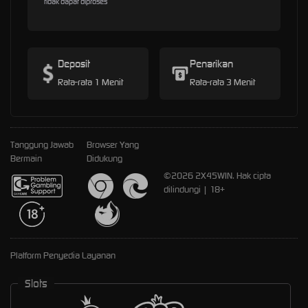
tidak dapat diproses
Deposit
Penarikan
Rata-rata 1 Menit
Rata-rata 3 Menit
Tanggung Jawab
Browser Yang
Bermain
Didukung
©2026 2X45WIN. Hak cipta
dilindungi | 18+
Platform Penyedia Layanan
Slots