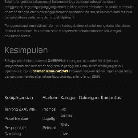
Selain menyediakan akses resmi, halaman ini juga berfungsi sebagai panduan
penggunaan bagi pengunjung yang membutuhkan arahan tambahan. Mulai dari membuka
halaman dengan lebih stabil hingga memahami pembaruan fitur, seluruh informasi disusun
dengan bahasa sederhana dan mudah dipahami.
Pengguna dapat menjadikan halaman ini sebagai referensi untuk mengetahui jalur akses
terstabil, memahami fitur terbaru, serta memperoleh arahan tambahan ketika terjadi
perubahan sistem.
Kesimpulan
Sebagai portal informasi resmi,
2x45WIN
dirancang untuk memberikan kejelasan,
kenyamanan, dan rasa aman bagi semua pengguna. Untuk akses resmi yang selalu
diperbarui, kunjungi
halaman resmi 2x45WIN
. Informasi disajikan secara ringkas agar setiap
pengunjung mendapatkan akses tepercaya sepanjang tahun 2026.
Kebijaksanaan
Platform
Kategori
Dukungan
Komunitas
Tentang 2X45WIN
Promosi
Hot
Games
Pusat Bantuan
Loyalty
Slots
Responsible
Referral
Gambling
Live