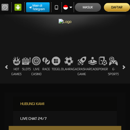
Main di
MASUK
DAFTAR
Telegram
HOT
SLOTS
LIVE
RACE
TOGEL
OLAHRAGA
CRASH
ARCADE
POKER
E-
SABUN
GAMES
CASINO
GAME
SPORTS
AYAM
HUBUNGI KAMI
LIVE CHAT 24/7